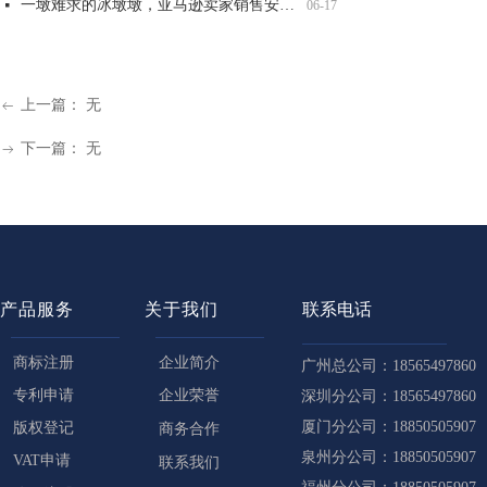
一墩难求的冰墩墩，亚马逊卖家销售安全吗？
넷
06-17
上一篇：
无
ꂃ
下一篇：
无
ꁹ
产品服务
关于我们
联系电话
商标注册
企业简介
广州总公司：18565497860
专利申请
企业荣誉
深圳分公司：18565497860
厦门分公司：18850505907
版权登记
商务合作
泉州分公司：18850505907
VAT申请
联系我们