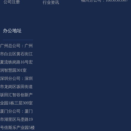
福州分公司：18850505907
公司注册
行业资讯
办公地址
广州总公司：广州
市白云区黄石街江
夏流铁岗路16号宏
润智慧园301室
深圳分公司：深圳
市龙岗区坂田街道
坂田汇智谷创新产
业园1栋三层309室
厦门分公司：厦门
市湖里区马垄路19
号倍斯乐产业园5楼