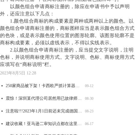
以颜色组合申请商标注册的，除应在申请书中予以声明
外，还应注意以下几点：
1.颜色组合商标的构成要素是两种或两种以上的颜色。以
颜色组合申请商标注册的，商标图样应当是表示颜色组合方式
的色块，或是表示颜色使用位置的图形轮廓。该图形轮廓不是
商标构成要素，必须以虚线表示，不得以实线表示。
2.以颜色组合申请商标注册的，应当提交文字说明，注明
色标，并说明商标使用方式。文字说明、色标、商标使用方式
应填写在“商标说明”栏。
全网爆火可达鸭，能卖吗？
大牌图纹抄不得，警惕GUCCI，VANS，LV等纹路侵权！
重要提醒！第五年和第六年记得维护，否则美国商标被取消或视为过期！
两大全新品牌案发侵权，已有卖家店铺冻结，赶紧自查！
넷
넷
넷
넷
06-17
06-17
06-17
06-17
太可怕了！深圳某知名知产代理公司被USPTO盯上，14000 商标将面临被制裁
넷
09-12
2023年8月5日
12:28
250家商品被下架！卡西欧严抓计算器外观和商标侵权，赶紧自查！
넷
09-12
震惊！深圳某代理公司居然用已故律师的名义申请商标，2200 商标将被影响，赶紧自查
넷
08-30
注意啦!!!2023年1月1日前还未完成德国WEEE注册的商品，将被平台强制下架！
넷
08-23
建议收藏！亚马逊二审知识点都在这里了！
넷
06-17