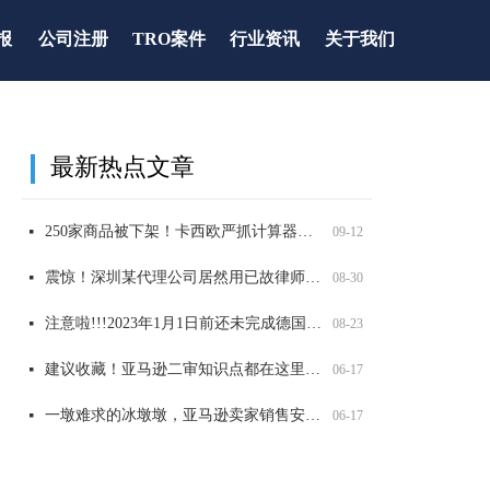
报
公司注册
TRO案件
行业资讯
关于我们
最新热点文章
全网爆火可达鸭，能卖吗？
太可怕了！深圳某知名知产代理公司被USPTO盯上，14000 商标将面临被制裁
重要提醒！第五年和第六年记得维护，否则美国商标被取消或视为过期！
两大全新品牌案发侵权，已有卖家店铺冻结，赶紧自查！
넷
넷
넷
넷
09-12
06-17
06-17
06-17
250家商品被下架！卡西欧严抓计算器外观和商标侵权，赶紧自查！
넷
09-12
震惊！深圳某代理公司居然用已故律师的名义申请商标，2200 商标将被影响，赶紧自查
넷
08-30
注意啦!!!2023年1月1日前还未完成德国WEEE注册的商品，将被平台强制下架！
넷
08-23
建议收藏！亚马逊二审知识点都在这里了！
넷
06-17
一墩难求的冰墩墩，亚马逊卖家销售安全吗？
넷
06-17
大牌图纹抄不得，警惕GUCCI，VANS，LV等纹路侵权！
넷
06-17