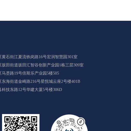
黄石街江夏流铁岗路16号宏润智慧园301室
坂田街道坂田汇智谷创新产业园1栋三层309室
马垄路19号倍斯乐产业园5楼505
海街道金崎路216号星悦城云座2号楼401B
科技东路12号华建大厦5号楼306D