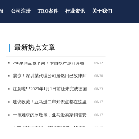
报
公司注册
TRO案件
行业资讯
关于我们
最新热点文章
全网爆火可达鸭，能卖吗？
太可怕了！深圳某知名知产代理公司被USPTO盯上，14000 商标将面临被制裁
重要提醒！第五年和第六年记得维护，否则美国商标被取消或视为过期！
两大全新品牌案发侵权，已有卖家店铺冻结，赶紧自查！
넷
넷
넷
넷
09-12
06-17
06-17
06-17
250家商品被下架！卡西欧严抓计算器外观和商标侵权，赶紧自查！
넷
09-12
震惊！深圳某代理公司居然用已故律师的名义申请商标，2200 商标将被影响，赶紧自查
넷
08-30
注意啦!!!2023年1月1日前还未完成德国WEEE注册的商品，将被平台强制下架！
넷
08-23
建议收藏！亚马逊二审知识点都在这里了！
넷
06-17
一墩难求的冰墩墩，亚马逊卖家销售安全吗？
넷
06-17
大牌图纹抄不得，警惕GUCCI，VANS，LV等纹路侵权！
넷
06-17