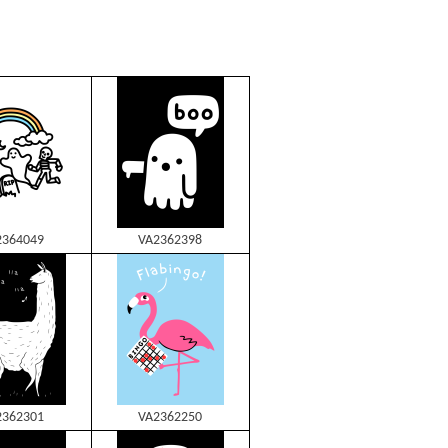
2364049
VA2362398
2362301
VA2362250