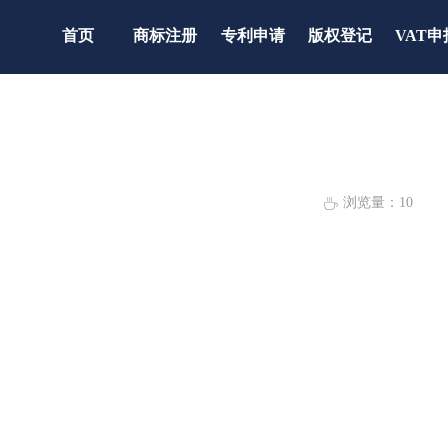
首页
商标注册
专利申请
版权登记
VAT申
浏览量：
10
ꄘ