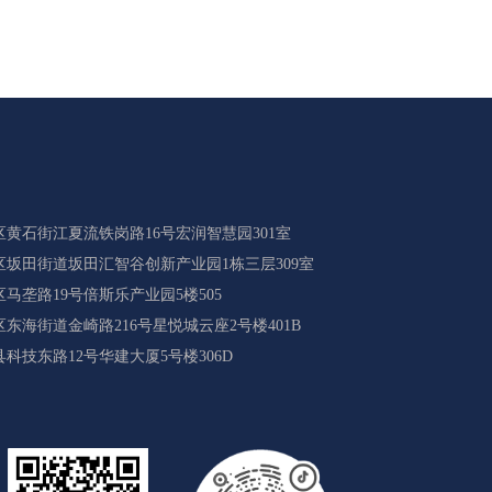
黄石街江夏流铁岗路16号宏润智慧园301室
坂田街道坂田汇智谷创新产业园1栋三层309室
马垄路19号倍斯乐产业园5楼505
海街道金崎路216号星悦城云座2号楼401B
科技东路12号华建大厦5号楼306D