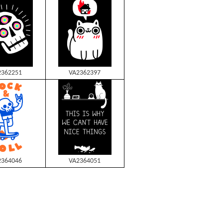
2362251
VA2362397
2364046
VA2364051