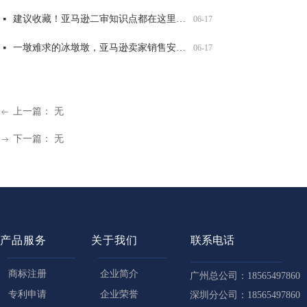
建议收藏！亚马逊二审知识点都在这里了！
넷
06-17
一墩难求的冰墩墩，亚马逊卖家销售安全吗？
넷
06-17
上一篇：
无
ꂃ
下一篇：
无
ꁹ
产品服务
关于我们
联系电话
商标注册
企业简介
广州总公司：18565497860
专利申请
企业荣誉
深圳分公司：18565497860