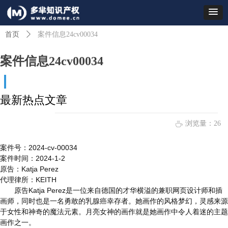
首页
ꄲ
案件信息24cv00034
案件信息24cv00034
最新热点文章
浏览量：
26
ꄘ
案件号
：
2024-cv-00034
案件时间
：
2024-1-2
原告：
Katja Perez
代理律所
：
KEITH
原
告
Katja Pere
z
是一位来自德国的才华横溢的兼职网页设计师和插
画师，同时也是一名勇敢的乳腺癌幸存者。她画作的风格梦幻，灵感来源
于女性和神奇的魔法元素。月亮女神的画作就是她画作中令人着迷的主题
画作之一。