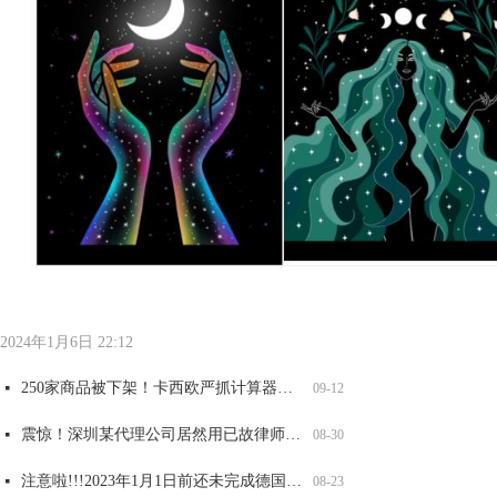
全网爆火可达鸭，能卖吗？
大牌图纹抄不得，警惕GUCCI，VANS，LV等纹路侵权！
重要提醒！第五年和第六年记得维护，否则美国商标被取消或视为过期！
两大全新品牌案发侵权，已有卖家店铺冻结，赶紧自查！
넷
넷
넷
넷
06-17
06-17
06-17
06-17
太可怕了！深圳某知名知产代理公司被USPTO盯上，14000 商标将面临被制裁
넷
09-12
2024年1月6日
22:12
250家商品被下架！卡西欧严抓计算器外观和商标侵权，赶紧自查！
넷
09-12
震惊！深圳某代理公司居然用已故律师的名义申请商标，2200 商标将被影响，赶紧自查
넷
08-30
注意啦!!!2023年1月1日前还未完成德国WEEE注册的商品，将被平台强制下架！
넷
08-23