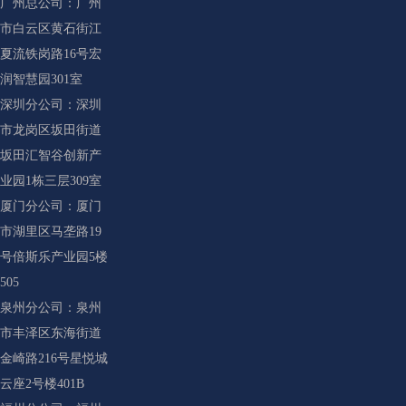
广州总公司：广州
市白云区黄石街江
夏流铁岗路16号宏
润智慧园301室
深圳分公司：深圳
市龙岗区坂田街道
坂田汇智谷创新产
业园1栋三层309室
厦门分公司：厦门
市湖里区马垄路19
号倍斯乐产业园5楼
505
泉州分公司：泉州
市丰泽区东海街道
金崎路216号星悦城
云座2号楼401B