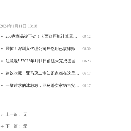
全网爆火可达鸭，能卖吗？
太可怕了！深圳某知名知产代理公司被USPTO盯上，14000 商标将面临被制裁
重要提醒！第五年和第六年记得维护，否则美国商标被取消或视为过期！
两大全新品牌案发侵权，已有卖家店铺冻结，赶紧自查！
넷
넷
넷
넷
09-12
06-17
06-17
06-17
2024年1月11日
13:18
250家商品被下架！卡西欧严抓计算器外观和商标侵权，赶紧自查！
넷
09-12
震惊！深圳某代理公司居然用已故律师的名义申请商标，2200 商标将被影响，赶紧自查
넷
08-30
注意啦!!!2023年1月1日前还未完成德国WEEE注册的商品，将被平台强制下架！
넷
08-23
建议收藏！亚马逊二审知识点都在这里了！
넷
06-17
一墩难求的冰墩墩，亚马逊卖家销售安全吗？
넷
06-17
大牌图纹抄不得，警惕GUCCI，VANS，LV等纹路侵权！
넷
06-17
上一篇：
无
ꂃ
下一篇：
无
ꁹ