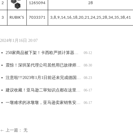
2
1265094
28
3
RUBIK
’
S
7033371
3,8,9,14,16,18,20,21,24,25,28,34,35,38,41
全网爆火可达鸭，能卖吗？
大牌图纹抄不得，警惕GUCCI，VANS，LV等纹路侵权！
重要提醒！第五年和第六年记得维护，否则美国商标被取消或视为过期！
两大全新品牌案发侵权，已有卖家店铺冻结，赶紧自查！
넷
넷
넷
넷
06-17
06-17
06-17
06-17
太可怕了！深圳某知名知产代理公司被USPTO盯上，14000 商标将面临被制裁
넷
09-12
2024年1月16日
20:07
250家商品被下架！卡西欧严抓计算器外观和商标侵权，赶紧自查！
넷
09-12
震惊！深圳某代理公司居然用已故律师的名义申请商标，2200 商标将被影响，赶紧自查
넷
08-30
注意啦!!!2023年1月1日前还未完成德国WEEE注册的商品，将被平台强制下架！
넷
08-23
建议收藏！亚马逊二审知识点都在这里了！
넷
06-17
一墩难求的冰墩墩，亚马逊卖家销售安全吗？
넷
06-17
上一篇：
无
ꂃ