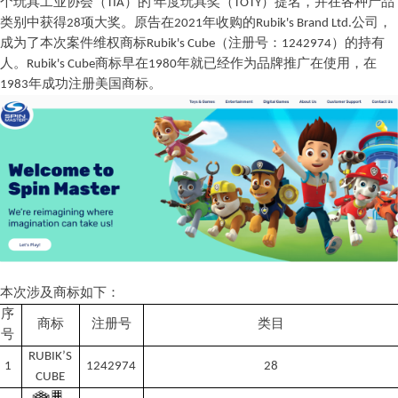
个玩具工业协会
（
TI
A
）
的
年度玩具奖
（
TOT
Y
）提名，并在各种产品
类别中获
得
2
8
项大奖。原告
在
202
1
年收购
的
Rubik's Brand Ltd
.
公司，
成为了本次案件维权商
标
Rubik's Cub
e
（注册号
：
124297
4
）的持有
人
。
Rubik's Cub
e
商标早
在
198
0
年就已经作为品牌推广在使用，
在
198
3
年成功注册美国商标。
本次涉及商标如下：
序
商标
注册号
类目
号
RUBIK
’
S
1
1242974
28
CUBE