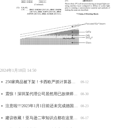
全网爆火可达鸭，能卖吗？
大牌图纹抄不得，警惕GUCCI，VANS，LV等纹路侵权！
重要提醒！第五年和第六年记得维护，否则美国商标被取消或视为过期！
两大全新品牌案发侵权，已有卖家店铺冻结，赶紧自查！
太可怕了！深圳某知名知产代理公司被USPTO盯上，14000 商标将面临被制裁
넷
넷
넷
넷
06-17
06-17
06-17
06-17
넷
09-12
2024年1月18日
14:50
250家商品被下架！卡西欧严抓计算器外观和商标侵权，赶紧自查！
넷
09-12
震惊！深圳某代理公司居然用已故律师的名义申请商标，2200 商标将被影响，赶紧自查
넷
08-30
注意啦!!!2023年1月1日前还未完成德国WEEE注册的商品，将被平台强制下架！
넷
08-23
建议收藏！亚马逊二审知识点都在这里了！
넷
06-17