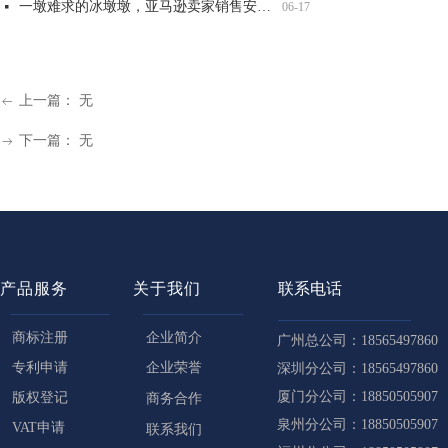
一墩难求的冰墩墩，亚马逊卖家销售安全吗？
넷
06-17
上一篇：
无
ꂃ
下一篇：
无
ꁹ
产品服务
关于我们
联系电话
商标注册
企业简介
广州总公司：18565497860
专利申请
企业荣誉
深圳分公司：18565497860
厦门分公司：18850505907
版权登记
商务合作
泉州分公司：18850505907
VAT申请
联系我们