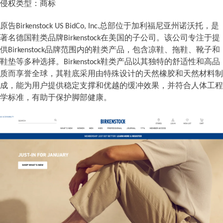
侵权类型：商标
原
告
Birkenstock US BidCo, Inc
.
总部位于加利福尼亚州诺沃托，是
著名德国鞋类品
牌
Birkenstoc
k
在美国的子公司。该公司专注于提
供
Birkenstoc
k
品牌范围内的鞋类产品，包含凉鞋、拖鞋、靴子和
鞋垫等多种选择
。
Birkenstoc
k
鞋类产品以其独特的舒适性和高品
质而享誉全球，其鞋底采用由特殊设计的天然橡胶和天然材料制
成，能为用户提供稳定支撑和优越的缓冲效果，并符合人体工程
学标准，有助于保护脚部健康。