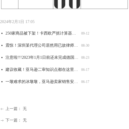
全网爆火可达鸭，能卖吗？
大牌图纹抄不得，警惕GUCCI，VANS，LV等纹路侵权！
重要提醒！第五年和第六年记得维护，否则美国商标被取消或视为过期！
两大全新品牌案发侵权，已有卖家店铺冻结，赶紧自查！
太可怕了！深圳某知名知产代理公司被USPTO盯上，14000 商标将面临被制裁
넷
넷
넷
넷
06-17
06-17
06-17
06-17
넷
09-12
2024年2月1日
17:05
250家商品被下架！卡西欧严抓计算器外观和商标侵权，赶紧自查！
넷
09-12
震惊！深圳某代理公司居然用已故律师的名义申请商标，2200 商标将被影响，赶紧自查
넷
08-30
注意啦!!!2023年1月1日前还未完成德国WEEE注册的商品，将被平台强制下架！
넷
08-23
建议收藏！亚马逊二审知识点都在这里了！
넷
06-17
一墩难求的冰墩墩，亚马逊卖家销售安全吗？
넷
06-17
上一篇：
无
ꂃ
下一篇：
无
ꁹ