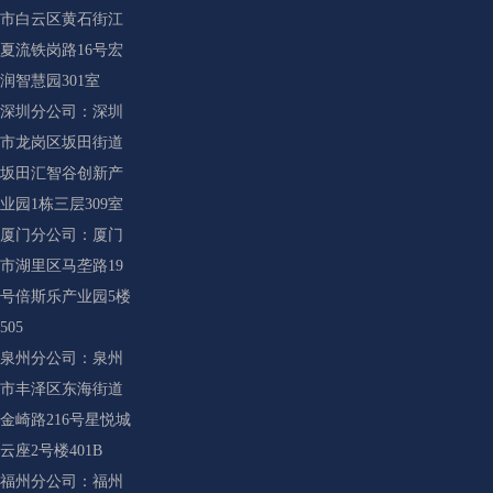
市白云区黄石街江
夏流铁岗路16号宏
润智慧园301室
深圳分公司：深圳
市龙岗区坂田街道
坂田汇智谷创新产
业园1栋三层309室
厦门分公司：厦门
市湖里区马垄路19
号倍斯乐产业园5楼
505
泉州分公司：泉州
市丰泽区东海街道
金崎路216号星悦城
云座2号楼401B
福州分公司：福州