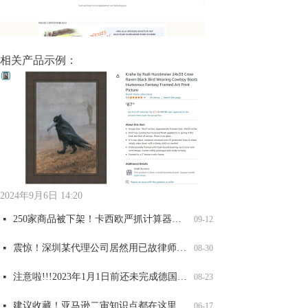
相关产品示例：
全网爆火可达鸭，能卖吗？
太可怕了！深圳某知名知产代理公司被USPTO盯上，14000 商标将面临被制裁
重要提醒！第五年和第六年记得维护，否则美国商标被取消或视为过期！
两大全新品牌案发侵权，已有卖家店铺冻结，赶紧自查！
넷
넷
넷
넷
09-12
06-17
06-17
06-17
2024年9月6日
14:20
250家商品被下架！卡西欧严抓计算器外观和商标侵权，赶紧自查！
넷
09-12
震惊！深圳某代理公司居然用已故律师的名义申请商标，2200 商标将被影响，赶紧自查
넷
08-30
注意啦!!!2023年1月1日前还未完成德国WEEE注册的商品，将被平台强制下架！
넷
08-23
建议收藏！亚马逊二审知识点都在这里了！
넷
06-17