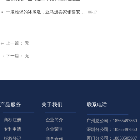
一墩难求的冰墩墩，亚马逊卖家销售安全吗？
넷
06-17
大牌图纹抄不得，警惕GUCCI，VANS，LV等纹路侵权！
넷
06-17
上一篇：
无
ꂃ
下一篇：
无
ꁹ
产品服务
关于我们
联系电话
商标注册
企业简介
广州总公司：18565497860
专利申请
企业荣誉
深圳分公司：18565497860
厦门分公司：18850505907
版权登记
商务合作