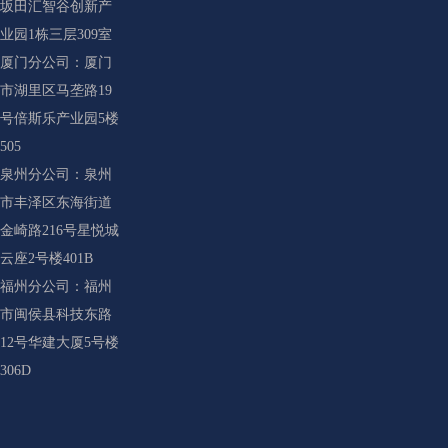
坂田汇智谷创新产
业园1栋三层309室
厦门分公司：厦门
市湖里区马垄路19
号倍斯乐产业园5楼
505
泉州分公司：泉州
市丰泽区东海街道
金崎路216号星悦城
云座2号楼401B
福州分公司：福州
市闽侯县科技东路
12号华建大厦5号楼
306D