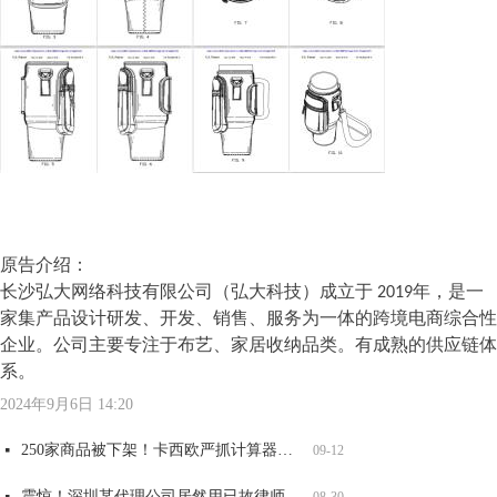
原告介绍：
长沙弘大网络科技有限公司（弘大科技）成立于 2019年，是一
家集产品设计研发、开发、销售、服务为一体的跨境电商综合性
企业。公司主要专注于布艺、家居收纳品类。有成熟的供应链体
系。
全网爆火可达鸭，能卖吗？
大牌图纹抄不得，警惕GUCCI，VANS，LV等纹路侵权！
重要提醒！第五年和第六年记得维护，否则美国商标被取消或视为过期！
两大全新品牌案发侵权，已有卖家店铺冻结，赶紧自查！
넷
넷
넷
넷
06-17
06-17
06-17
06-17
太可怕了！深圳某知名知产代理公司被USPTO盯上，14000 商标将面临被制裁
넷
09-12
2024年9月6日
14:20
250家商品被下架！卡西欧严抓计算器外观和商标侵权，赶紧自查！
넷
09-12
震惊！深圳某代理公司居然用已故律师的名义申请商标，2200 商标将被影响，赶紧自查
넷
08-30