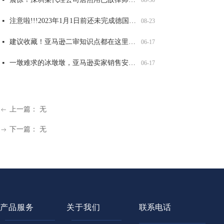
注意啦!!!2023年1月1日前还未完成德国WEEE注册的商品，将被平台强制下架！
넷
08-23
建议收藏！亚马逊二审知识点都在这里了！
넷
06-17
一墩难求的冰墩墩，亚马逊卖家销售安全吗？
넷
06-17
上一篇：
无
ꂃ
下一篇：
无
ꁹ
产品服务
关于我们
联系电话