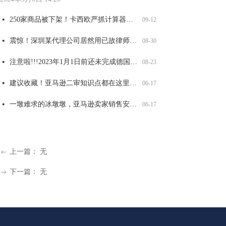
250家商品被下架！卡西欧严抓计算器外观和商标侵权，赶紧自查！
넷
09-12
震惊！深圳某代理公司居然用已故律师的名义申请商标，2200 商标将被影响，赶紧自查
넷
08-30
注意啦!!!2023年1月1日前还未完成德国WEEE注册的商品，将被平台强制下架！
넷
08-23
建议收藏！亚马逊二审知识点都在这里了！
넷
06-17
一墩难求的冰墩墩，亚马逊卖家销售安全吗？
넷
06-17
上一篇：
无
ꂃ
下一篇：
无
ꁹ