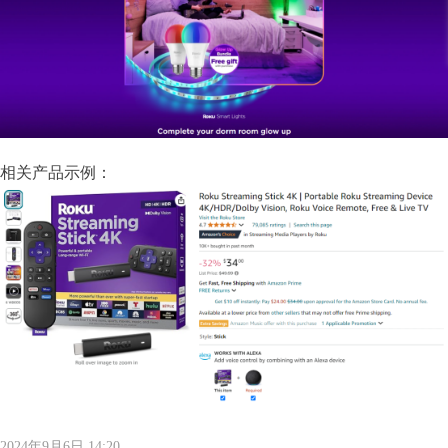
相关产品示例：
全网爆火可达鸭，能卖吗？
大牌图纹抄不得，警惕GUCCI，VANS，LV等纹路侵权！
重要提醒！第五年和第六年记得维护，否则美国商标被取消或视为过期！
两大全新品牌案发侵权，已有卖家店铺冻结，赶紧自查！
太可怕了！深圳某知名知产代理公司被USPTO盯上，14000 商标将面临被制裁
넷
넷
넷
넷
06-17
06-17
06-17
06-17
넷
09-12
2024年9月6日
14:20