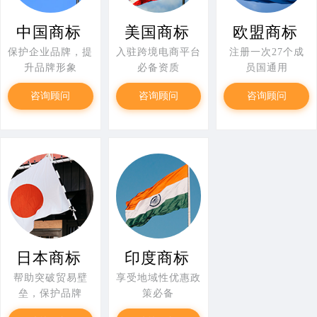
中国商标
美国商标
欧盟商标
保护企业品牌，提
入驻跨境电商平台
注册一次27个成
升品牌形象
必备资质
员国通用
咨询顾问
咨询顾问
咨询顾问
日本商标
印度商标
帮助突破贸易壁
享受地域性优惠政
垒，保护品牌
策必备