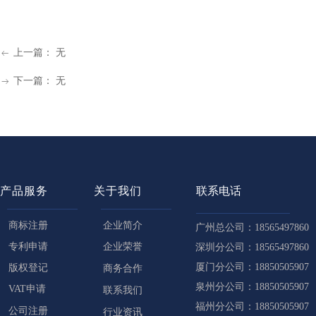
大牌图纹抄不得，警惕GUCCI，VANS，LV等纹路侵权！
넷
06-17
上一篇：
无
ꂃ
下一篇：
无
ꁹ
产品服务
关于我们
联系电话
商标注册
企业简介
广州总公司：18565497860
专利申请
企业荣誉
深圳分公司：18565497860
厦门分公司：18850505907
版权登记
商务合作
泉州分公司：18850505907
VAT申请
联系我们
福州分公司：18850505907
公司注册
行业资讯