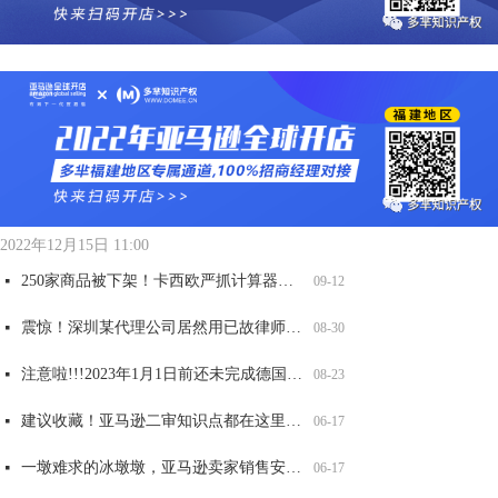
全网爆火可达鸭，能卖吗？
太可怕了！深圳某知名知产代理公司被USPTO盯上，14000 商标将面临被制裁
重要提醒！第五年和第六年记得维护，否则美国商标被取消或视为过期！
两大全新品牌案发侵权，已有卖家店铺冻结，赶紧自查！
넷
넷
넷
넷
09-12
06-17
06-17
06-17
2022年12月15日
11:00
250家商品被下架！卡西欧严抓计算器外观和商标侵权，赶紧自查！
넷
09-12
震惊！深圳某代理公司居然用已故律师的名义申请商标，2200 商标将被影响，赶紧自查
넷
08-30
注意啦!!!2023年1月1日前还未完成德国WEEE注册的商品，将被平台强制下架！
넷
08-23
建议收藏！亚马逊二审知识点都在这里了！
넷
06-17
一墩难求的冰墩墩，亚马逊卖家销售安全吗？
넷
06-17