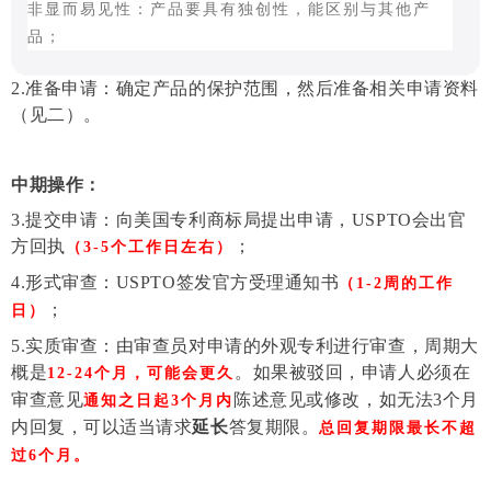
非显而易见性：产品要具有独创性，能区别与其他产
品；
2.
准备申请：确定产品的保护范围，然后准备相关申请资料
（见二）。
中期操作：
3.提交申请：向美国专利商标局提出申请，USPTO会出官
方回执
；
（3-5个工作日左右）
4.形式审查：USPTO签发官方受理通知书
（1-2周的工作
；
日）
5.实质审查：由审查员对申请的外观专利进行审查，周期大
概是
。如果被驳回，申请人必须在
12-24个月，可能会更久
审查意见
陈述意见或修改，如无法
3个月
通知之日起3个月内
内回复，可以适当请求
延长
答复期限。
总回复期限最长不超
过6个月
。