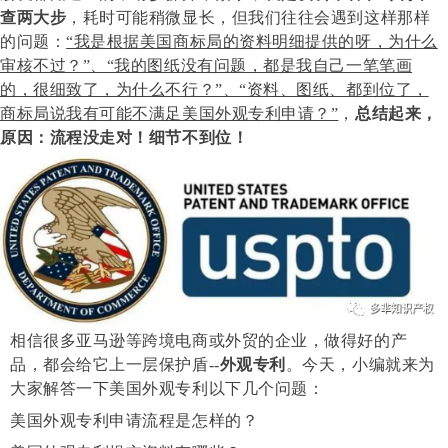
查两大步
，耗时可能稍微显长，但我们往往会遇到这样那样
的问题：
“我是根据美国商标局的资料明细提供的呀，为什么
审核不过？”、“我的图纸没有问题，都是我自己一笔笔画
的，很细致了，为什么不行？”、“资料、图纸、都到位了，
商标局说我有可能不满足美国外观专利申请？”
，
总结起来，
原因：流程没走对！细节不到位！
相信很多亚马逊等跨境电商或外贸的企业，做得好的产
品，都会给它上一层保护盾
--
外观专利
。今天，小编就来为
大家解答一下美国外观专利以下几个问题：
美国外观专利申请流程是怎样的？