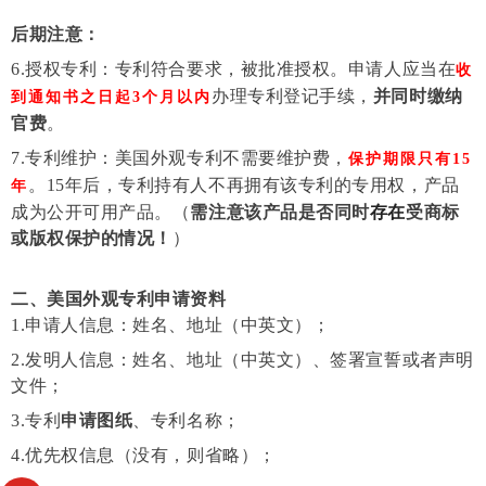
后期注意：
6.授权专利：专利符合要求，被批准授权。申请人应当在
收
办理专利登记手续，
并同时缴纳
到通知书之日起3个月以内
官费
。
7.专利维护：美国外观专利不需要维护费，
保护期限只有15
。
15年后，专利持有人不再拥有该专利的专用权，产品
年
成为公开可用产品。（
需注意该产品是否同时
存在
受商标
或版权保护的情况！
）
二、美国外观
专利申请资料
1.申请人信息：姓名、地址（中英文）
；
2.发明人信息：姓名、地址（中英文）、
签署
宣誓或者声明
文件
；
3.专利
申请图纸
、专利名称
；
4.优先权信息（没有，则省略）
；